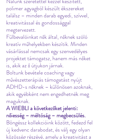
Nálunk szeretettel kézzel készített,
polimer agyagból készült ékszereket
találsz – minden darab egyedi, szívvel,
kreativitással és gondossággal
megtervezett.
Fülbevalóinkat nők által, nőknek szóló
kreatív műhelyekben készítik. Minden
vásárlással nemcsak egy szenvedélyes
projektet támogatsz, hanem más nőket
is, akik az ő útjukon járnak.
Boltunk bevétele coaching vagy
művészetterápiás támogatást nyújt
ADHD-s nőknek – különösen azoknak,
akik egyébként nem engedhetnék meg
maguknak.
A WIEBLI a következőket jelenti:
nőiesség – méltóság – megbecsülés.
Böngéssz kollekcióink között, fedezd fel
új kedvenc darabodat, és válj egy olyan
közösség részévé, amely a kreativitást a