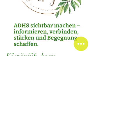
Köszönjük, hogy
vásárlásával részévé vált
elképzelésünknek –
kreatív, kapcsolatban álló
és szívből jövő.
♥ Andrea és Délia