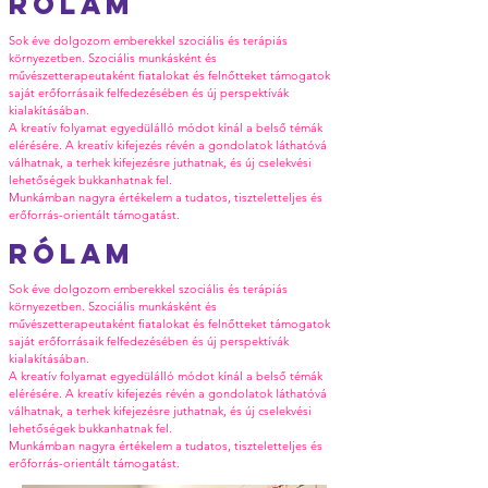
Rólam
Sok éve dolgozom emberekkel szociális és terápiás
környezetben. Szociális munkásként és
művészetterapeutaként fiatalokat és felnőtteket támogatok
saját erőforrásaik felfedezésében és új perspektívák
kialakításában.
A kreatív folyamat egyedülálló módot kínál a belső témák
elérésére. A kreatív kifejezés révén a gondolatok láthatóvá
válhatnak, a terhek kifejezésre juthatnak, és új cselekvési
lehetőségek bukkanhatnak fel.
Munkámban nagyra értékelem a tudatos, tiszteletteljes és
erőforrás-orientált támogatást.
Rólam
Sok éve dolgozom emberekkel szociális és terápiás
környezetben. Szociális munkásként és
művészetterapeutaként fiatalokat és felnőtteket támogatok
saját erőforrásaik felfedezésében és új perspektívák
kialakításában.
A kreatív folyamat egyedülálló módot kínál a belső témák
elérésére. A kreatív kifejezés révén a gondolatok láthatóvá
válhatnak, a terhek kifejezésre juthatnak, és új cselekvési
lehetőségek bukkanhatnak fel.
Munkámban nagyra értékelem a tudatos, tiszteletteljes és
erőforrás-orientált támogatást.