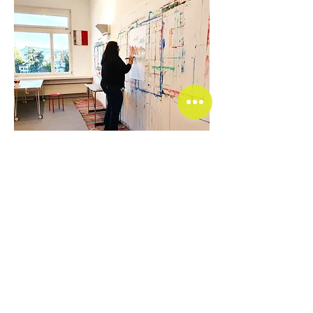
Rólam
Sok éve dolgozom emberekkel szociális és terápiás
környezetben. Szociális munkásként és
művészetterapeutaként fiatalokat és felnőtteket támogatok
saját erőforrásaik felfedezésében és új perspektívák
kialakításában.
A kreatív folyamat egyedülálló módot kínál a belső témák
elérésére. A kreatív kifejezés révén a gondolatok láthatóvá
válhatnak, a terhek kifejezésre juthatnak, és új cselekvési
lehetőségek bukkanhatnak fel.
Munkámban nagyra értékelem a tudatos, tiszteletteljes és
erőforrás-orientált támogatást.