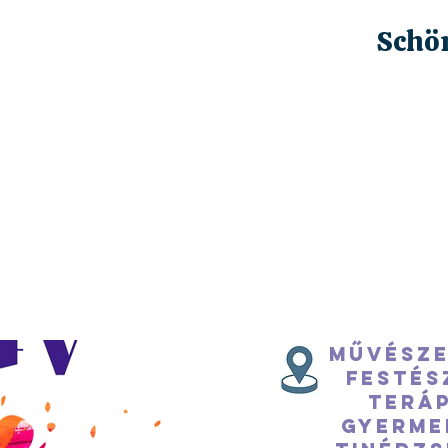
Schön
Művésze
festés
teráp
Gyerme