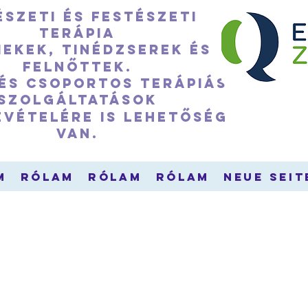
szeti és festészeti
terápia
ekek, tinédzserek és
felnőttek.
 és csoportos terápiás
szolgáltatások
evételére is lehetőség
van.
m
Rólam
Rólam
Rólam
Neue Seit