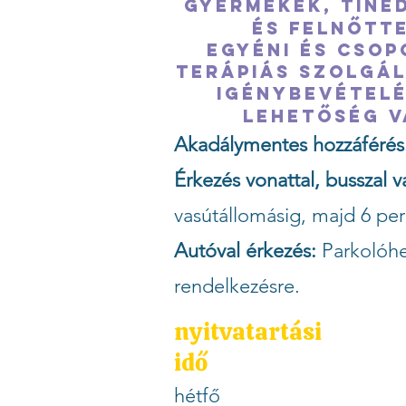
Gyermekek, tiné
és felnőtte
Egyéni és cso
terápiás szolgá
igénybevételé
lehetőség v
Akadálymentes hozzáférés
Érkezés vonattal, busszal v
vasútállomásig, majd 6 per
Autóval érkezés:
Parkolóhe
rendelkezésre.
nyitvatartási
idő
hétfő