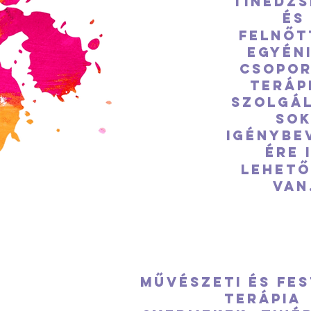
tinédzs
és
felnőt
Egyéni
csopo
teráp
szolgál
so
igénybe
ére 
lehet
van
Művészeti és fes
terápia