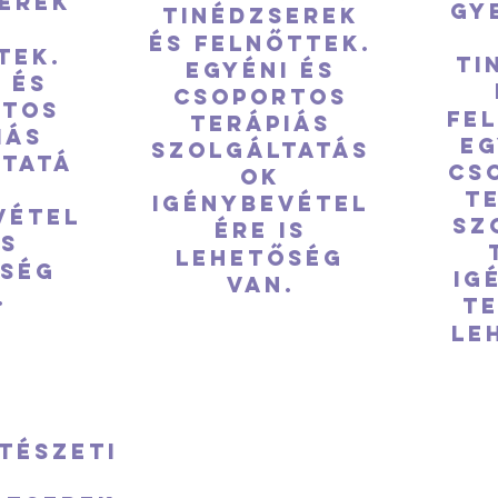
erek
Gy
tinédzserek
és felnőttek.
tek.
ti
Egyéni és
 és
csoportos
rtos
fe
terápiás
iás
Eg
szolgáltatás
tatá
cs
ok
k
t
igénybevétel
vétel
sz
ére is
is
lehetőség
őség
ig
van.
.
te
le
tészeti