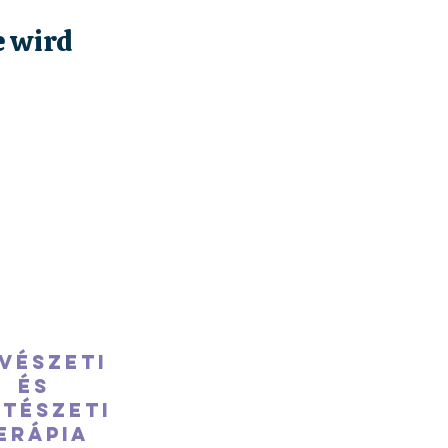
e wird
vészeti
és
stészeti
erápia