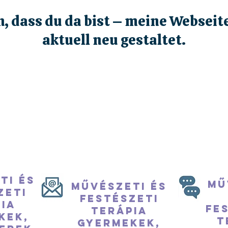
, dass du da bist – meine Webseit
aktuell neu gestaltet.
ti és
Mű
Művészeti és
zeti
festészeti
ia
fe
terápia
kek,
t
Gyermekek,