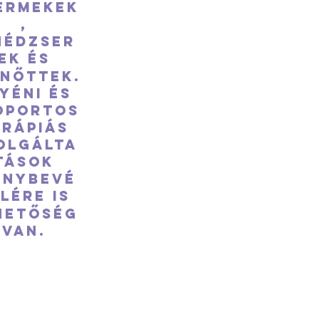
ermekek
,
nédzser
ek és
lnőttek.
yéni és
oportos
erápiás
olgálta
tások
énybevé
lére is
hetőség
van.