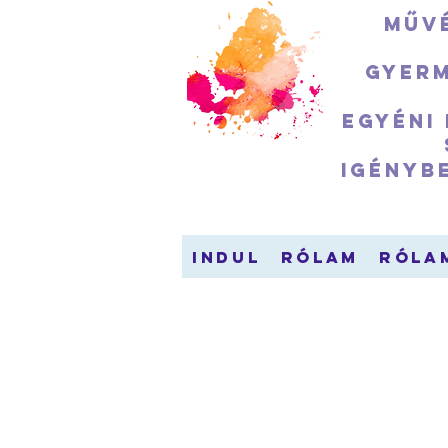
Művé
Gyerm
Egyéni
igényb
indul
Rólam
Róla