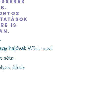
dzserek
k.
portos
ltatások
re is
an.
.
agy hajóval:
Wädenswil
c séta.
lyek állnak