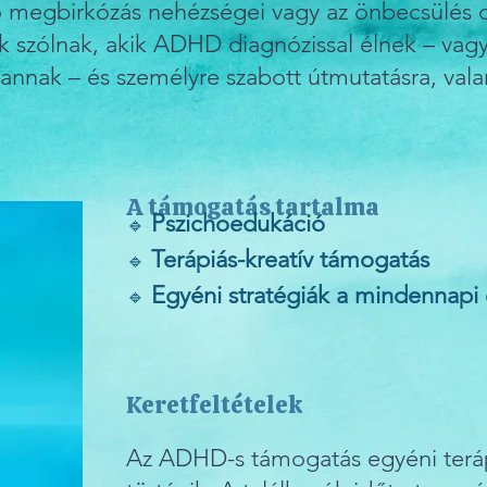
ló megbirkózás nehézségei vagy az önbecsülés 
 szólnak, akik ADHD diagnózissal élnek – vagy d
 vannak – és személyre szabott útmutatásra, val
A támogatás tartalma
Pszichoedukáció
🔹
Terápiás-kreatív támogatás
🔹
Egyéni stratégiák a mindennapi 
🔹
Keretfeltételek
Az ADHD-s támogatás egyéni terá