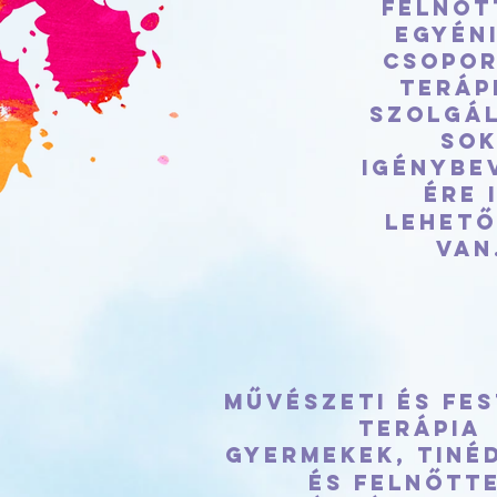
felnőt
Egyéni
csopo
teráp
szolgál
so
igénybe
ére 
lehet
van
Művészeti és fes
terápia
Gyermekek, tiné
és felnőtte