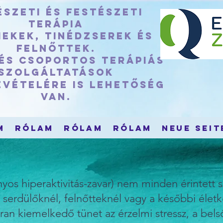
szeti és festészeti
terápia
ekek, tinédzserek és
felnőttek.
 és csoportos terápiás
szolgáltatások
evételére is lehetőség
van.
m
Rólam
Rólam
Rólam
Neue Seit
os hiperaktivitás-zavar) nem minden érintett s
serdülőknél, felnőtteknél vagy a későbbi életk
ran kiemelkedő tünet az érzelmi stressz, a bels