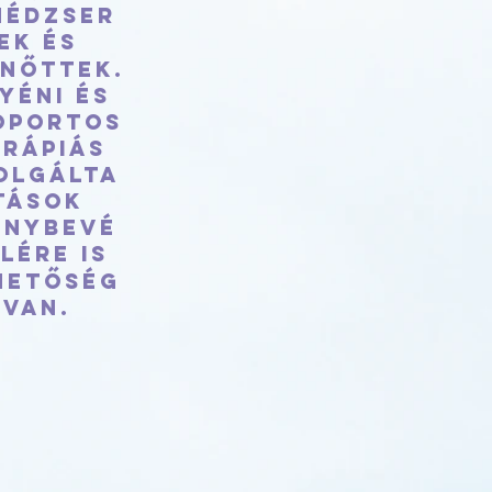
nédzser
ek és
lnőttek.
yéni és
oportos
erápiás
olgálta
tások
énybevé
lére is
hetőség
van.