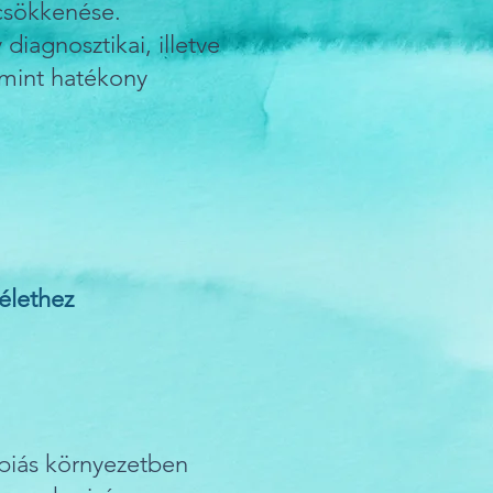
csökkenése.
iagnosztikai, illetve
amint hatékony
élethez
piás környezetben