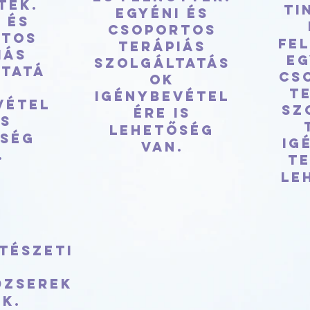
tek.
ti
Egyéni és
 és
csoportos
rtos
fe
terápiás
iás
Eg
szolgáltatás
tatá
cs
ok
k
t
igénybevétel
vétel
sz
ére is
is
lehetőség
őség
ig
van.
.
te
le
tészeti
dzserek
k.