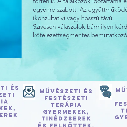
történik. A találkozók időtartama 
egyénre szabott. Az együttműködés
(konzultatív) vagy hosszú távú.
Szívesen válaszolok bármilyen kérd
kötelezettségmentes bemutatkozó 
ti és
Mű
Művészeti és
zeti
festészeti
ia
fe
terápia
kek,
t
Gyermekek,
erek
Gy
tinédzserek
és felnőttek.