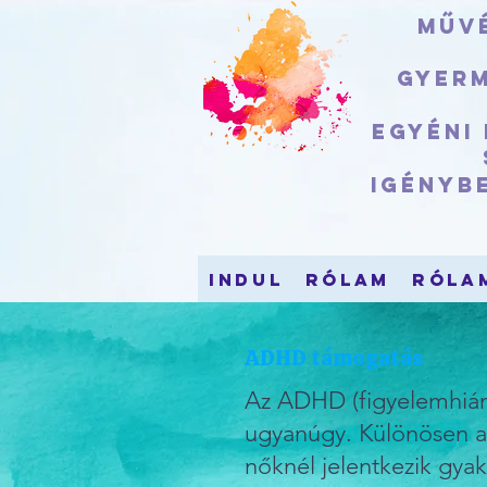
Művé
Gyerm
Egyéni
igényb
indul
Rólam
Róla
ADHD támogatás
Az ADHD (figyelemhiány
ugyanúgy. Különösen a 
nőknél jelentkezik gyak