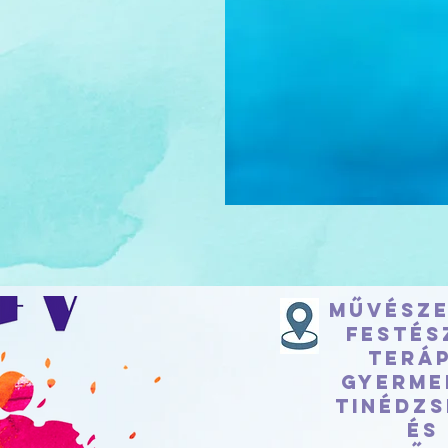
Művésze
festés
teráp
Gyerme
tinédzs
és