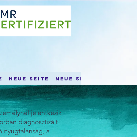
e
Neue Seite
Neue Seite
Érdekes 
zemélynél jelentkezik
orban diagnosztizált
ő nyugtalanság, a