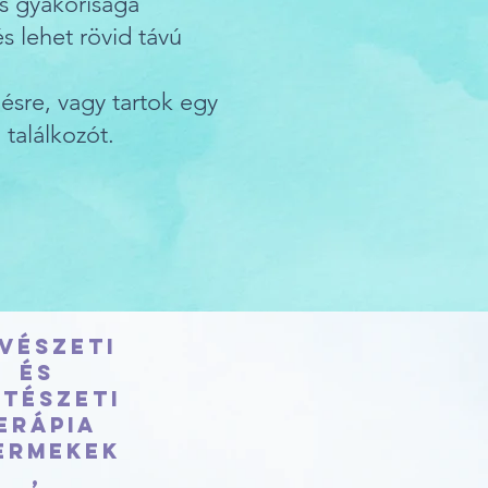
és gyakorisága
 lehet rövid távú
ésre, vagy tartok egy
találkozót.
vészeti
és
stészeti
erápia
ermekek
,