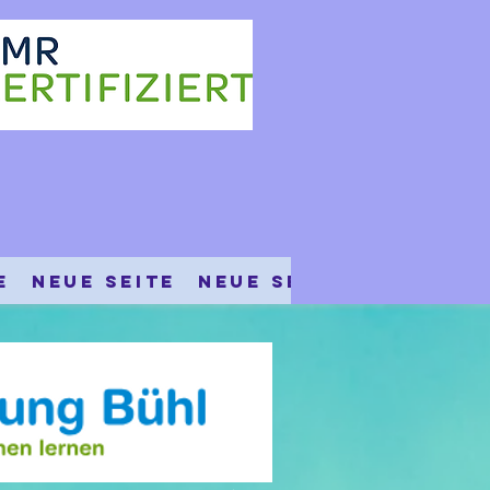
e
Neue Seite
Neue Seite
Érdekes 