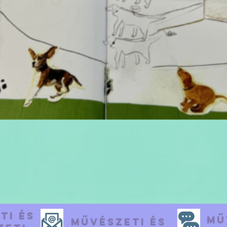
ti és
Mű
Művészeti és