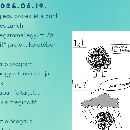
024.06.19.
egy projektet a Bühl
es zürichi
légámmal együtt. Az
!” projekt keretében
zítő program
hogy a tanulók saját
k.
ban feltárjuk a
ük a megindító
t elősegíti a