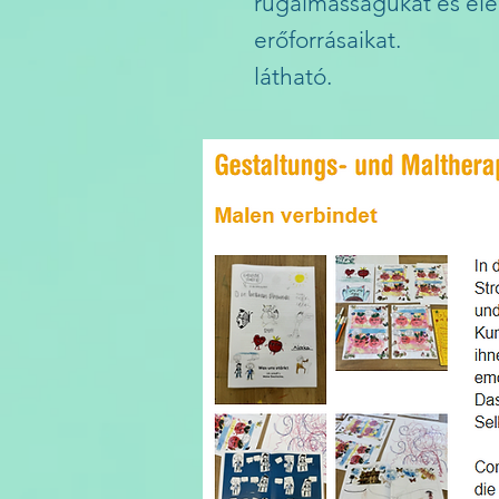
rugalmasságukat és elé
erőforrásaikat.
látható.