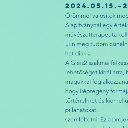
2024.05.15.–2
Örömmel valósítok meg 
Alapítványnál egy érték
művészetterapeuta kol
„Én meg tudom csinálni
hat diák a…
A Gleis2 szakmai felkés
lehetőséget kínál arra, 
magukkal foglalkozzana
hogy képregény formájá
történelmet és kiemelj
pillanatokat.
szemléltetni. Ez a projek