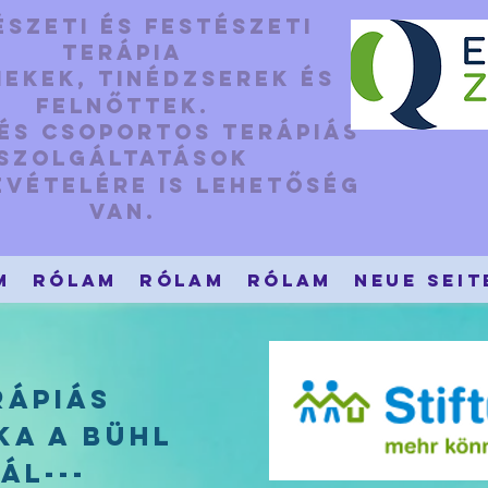
szeti és festészeti
terápia
ekek, tinédzserek és
felnőttek.
 és csoportos terápiás
szolgáltatások
evételére is lehetőség
van.
m
Rólam
Rólam
Rólam
Neue Seit
rápiás
a a Bühl
ál---