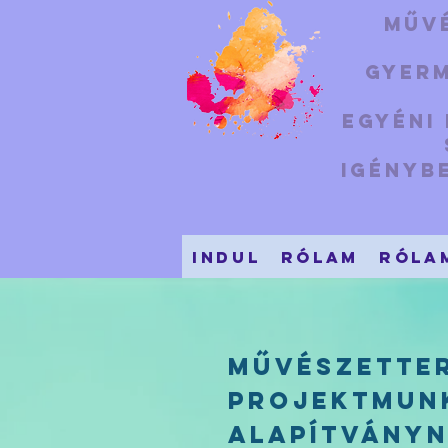
Művé
Gyerm
Egyéni
igényb
indul
Rólam
Róla
Művészette
projektmunk
Alapítványn