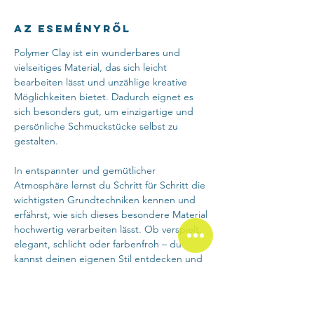
Az eseményről
Polymer Clay ist ein wunderbares und 
vielseitiges Material, das sich leicht 
bearbeiten lässt und unzählige kreative 
Möglichkeiten bietet. Dadurch eignet es 
sich besonders gut, um einzigartige und 
persönliche Schmuckstücke selbst zu 
gestalten. 
In entspannter und gemütlicher 
Atmosphäre lernst du Schritt für Schritt die 
wichtigsten Grundtechniken kennen und 
erfährst, wie sich dieses besondere Material 
hochwertig verarbeiten lässt. Ob verspielt, 
elegant, schlicht oder farbenfroh – du 
kannst deinen eigenen Stil entdecken und 
individuelle Schmuckstücke gestalten, die 
zu dir passen. Gleichzeitig bietet der 
Workshop Raum zum Abschalten, 