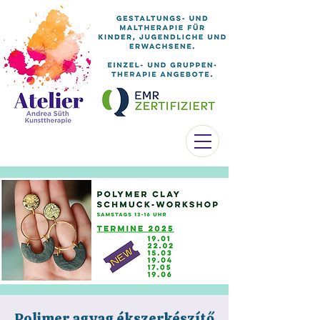
Polimer agyag ékszerkészítő