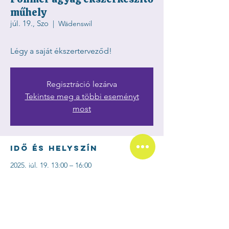
műhely
júl. 19., Szo
  |  
Wädenswil
Légy a saját ékszerterveződ!
Regisztráció lezárva
Tekintse meg a többi eseményt
most
Idő és helyszín
2025. júl. 19. 13:00 – 16:00
Wädenswil, Florhofstrasse 13, 8820
Wädenswil, Svájc
Esemény megosztása