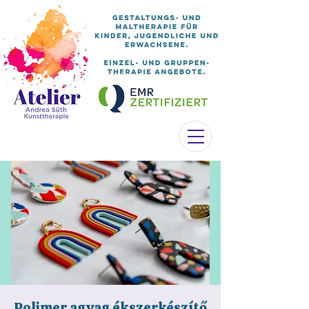
Polimer agyag ékszerkészítő