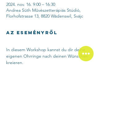
2024. nov. 16. 9:00 – 16:30
Andrea Süth Művészetterápiás Stúdió,
Florhofstrasse 13, 8820 Wädenswil, Svájc
Az eseményről
In diesem Workshop kannst du dir deine 
eigenen Ohrringe nach deinen Wünschen 
kreieren.
Mit meiner Anleitung und dem richtigen 
Werkzeug wirst du zu deiner eigenen 
Schmuckdesignerin.
Was der Workshop beinhaltet:
- Material und Werkzeuge
Több mutatása
Esemény megosztása