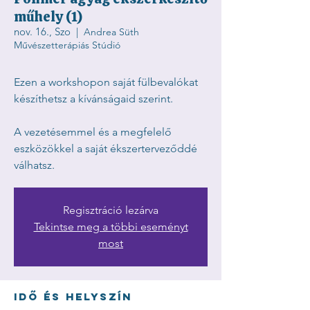
műhely (1)
nov. 16., Szo
  |  
Andrea Süth
Művészetterápiás Stúdió
Ezen a workshopon saját fülbevalókat
készíthetsz a kívánságaid szerint.
A vezetésemmel és a megfelelő
eszközökkel a saját ékszerterveződdé
válhatsz.
Regisztráció lezárva
Tekintse meg a többi eseményt
most
Idő és helyszín