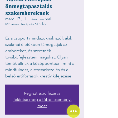
önmegtapasztalás
szakembereknek
márc. 17., H
  |  
Andrea Süth
Művészetterápiás Stúdió
Ez a csoport mindazoknak szól, akik
szakmai életükben támogatják az
embereket, és szeretnék
továbbfejleszteni magukat. Olyan
témák állnak a középpontban, mint a
mindfulness, a stresszkezelés és a
belső erőforrások kreatív kifejezése.
Regisztráció lezárva
Tekintse meg a többi eseményt
most