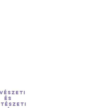
vészeti
és
stészeti