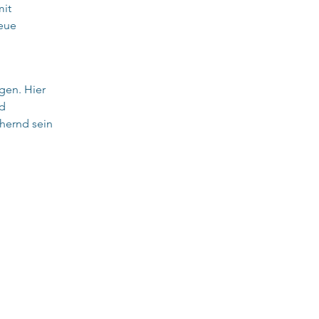
it 
eue 
gen. Hier 
d 
hernd sein 