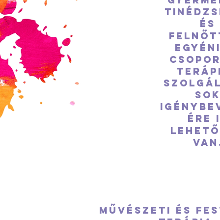
tinédzs
és
felnőt
Egyéni
csopo
teráp
szolgál
so
igénybe
ére 
lehet
van
Művészeti és fes