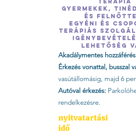
terápia
Gyermekek, tiné
és felnőtte
Egyéni és cso
terápiás szolgá
igénybevételé
lehetőség v
Akadálymentes hozzáférés
Érkezés vonattal, busszal v
vasútállomásig, majd 6 per
Autóval érkezés:
Parkolóhe
rendelkezésre.
nyitvatartási
idő