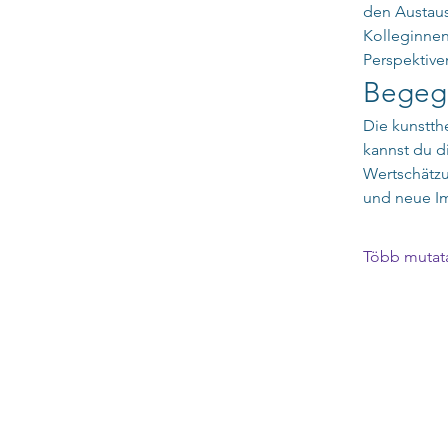
den Austaus
Kolleginnen
Perspektive
Begeg
Die kunstth
kannst du d
Wertschätzu
und neue Im
Több mutat