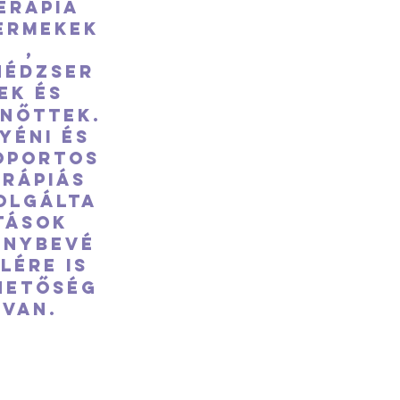
erápia
ermekek
,
nédzser
ek és
lnőttek.
yéni és
oportos
erápiás
olgálta
tások
énybevé
lére is
hetőség
van.