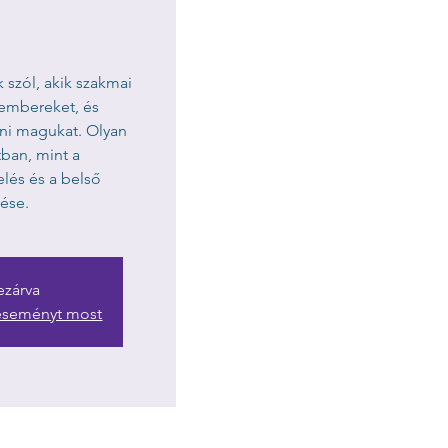
 szól, akik szakmai
 embereket, és
eni magukat. Olyan
ban, mint a
elés és a belső
zése.
ezárva
 eseményt most