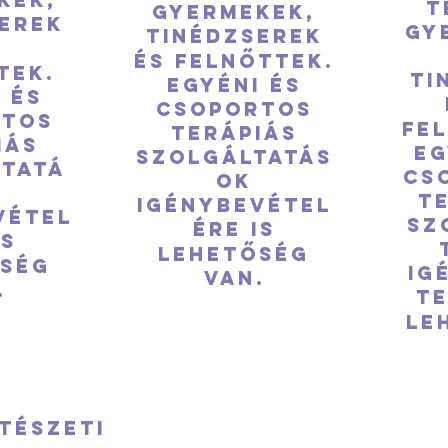
t
Gyermekek,
erek
Gy
tinédzserek
és felnőttek.
tek.
ti
Egyéni és
 és
csoportos
rtos
fe
terápiás
iás
Eg
szolgáltatás
tatá
cs
ok
k
t
igénybevétel
vétel
sz
ére is
is
lehetőség
őség
ig
van.
.
te
le
tészeti