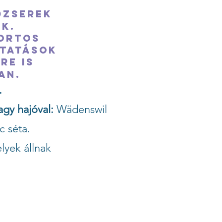
dzserek
k.
portos
ltatások
re is
an.
.
agy hajóval:
Wädenswil
c séta.
lyek állnak