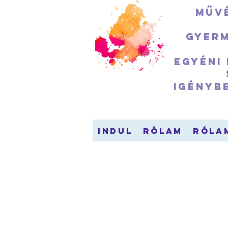
Művé
Gyerm
Egyéni
igényb
indul
Rólam
Róla