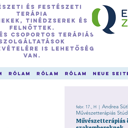
szeti és festészeti
terápia
ekek, tinédzserek és
felnőttek.
 és csoportos terápiás
szolgáltatások
evételére is lehetőség
van.
m
Rólam
Rólam
Rólam
Neue Seit
Andrea Süt
febr. 17., H
  |  
Művészetterápiás Stúd
Művészetterápiás 
szakembereknek