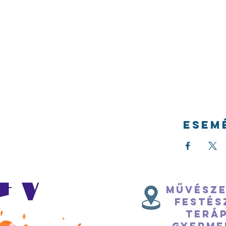
Esem
Művésze
festés
teráp
Gyerme