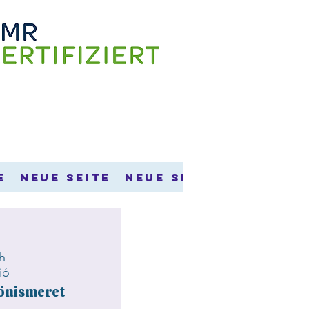
e
Neue Seite
Neue Seite
Érdekes 
h
ió
önismeret