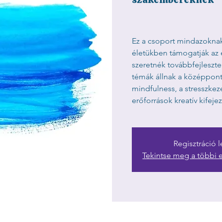
Ez a csoport mindazoknak
életükben támogatják az
szeretnék továbbfejleszt
témák állnak a középpont
mindfulness, a stresszkez
erőforrások kreatív kifeje
Regisztráció l
Tekintse meg a többi