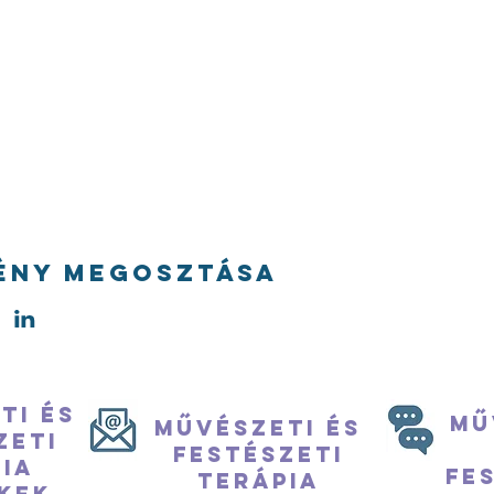
ény megosztása
ti és
Mű
Művészeti és
zeti
festészeti
ia
fe
terápia
kek,