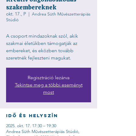
szakembereknek
okt. 17., P
  |  
Andrea Süth Művészetterápiás
Stúdió
A csoport mindazoknak szól, akik
szakmai életükben támogatják az
embereket, és eközben tovább
szeretnék fejleszteni magukat.
Regisztráció lezárva
Tekintse meg a többi eseményt
most
Idő és helyszín
2025. okt. 17. 17:30 – 19:30
Andrea Süth Művészetterápiás Stúdió,