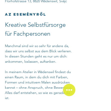
Florhofstrasse 13, 8820 Wädenswil, Svájc
Az eseményről
Kreative Selbstfürsorge 
für Fachpersonen
Manchmal sind wir so sehr für andere da, 
dass wir uns selbst aus dem Blick verlieren. 
In diesen Stunden geht es nur um dich: 
ankommen, loslassen, auftanken.
In meinem Atelier in Wädenswil findest du 
einen Raum, in dem du dich mit Farben, 
Formen und intuitivem Malen ausdrücken 
kannst – ohne Anspruch, ohne Bewertung. 
Alles darf entstehen, so wie es gerade da 
ist.
Wir starten mit einem achtsamen Einstieg, 
der dir hilft, im Moment anzukommen. 