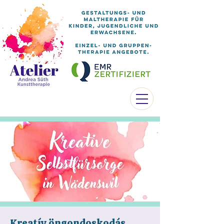
Kreatív öngondoskodás