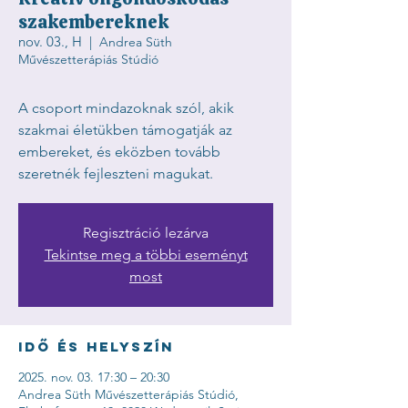
szakembereknek
nov. 03., H
  |  
Andrea Süth
Művészetterápiás Stúdió
A csoport mindazoknak szól, akik
szakmai életükben támogatják az
embereket, és eközben tovább
szeretnék fejleszteni magukat.
Regisztráció lezárva
Tekintse meg a többi eseményt
most
Idő és helyszín
2025. nov. 03. 17:30 – 20:30
Andrea Süth Művészetterápiás Stúdió,