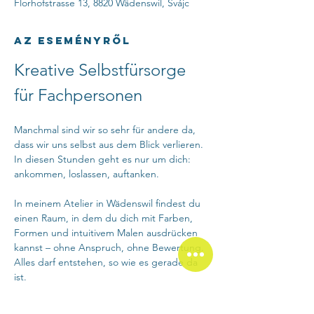
Florhofstrasse 13, 8820 Wädenswil, Svájc
Az eseményről
Kreative Selbstfürsorge 
für Fachpersonen
Manchmal sind wir so sehr für andere da, 
dass wir uns selbst aus dem Blick verlieren. 
In diesen Stunden geht es nur um dich: 
ankommen, loslassen, auftanken.
In meinem Atelier in Wädenswil findest du 
einen Raum, in dem du dich mit Farben, 
Formen und intuitivem Malen ausdrücken 
kannst – ohne Anspruch, ohne Bewertung. 
Alles darf entstehen, so wie es gerade da 
ist.
Wir starten mit einem achtsamen Einstieg, 
der dir hilft, im Moment anzukommen. 