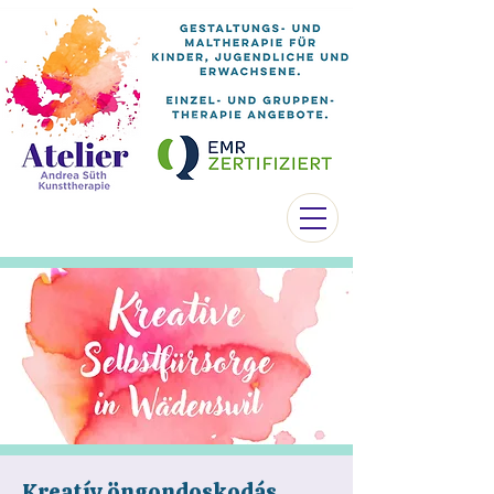
Kreatív öngondoskodás