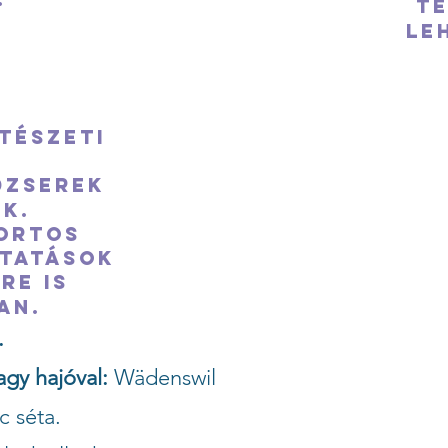
te
le
tészeti
dzserek
k.
portos
ltatások
re is
an.
.
agy hajóval:
Wädenswil
c séta.