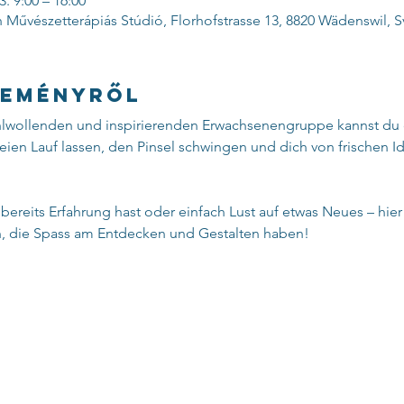
3. 9:00 – 16:00
 Művészetterápiás Stúdió, Florhofstrasse 13, 8820 Wädenswil, S
seményről
hlwollenden und inspirierenden Erwachsenengruppe kannst du 
freien Lauf lassen, den Pinsel schwingen und dich von frischen I
bereits Erfahrung hast oder einfach Lust auf etwas Neues – hier 
, die Spass am Entdecken und Gestalten haben!