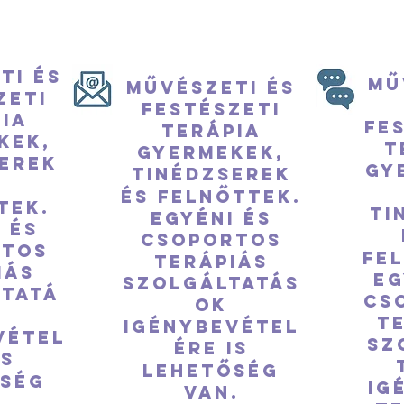
ti és
Mű
Művészeti és
zeti
festészeti
ia
fe
terápia
kek,
t
Gyermekek,
erek
Gy
tinédzserek
és felnőttek.
tek.
ti
Egyéni és
 és
csoportos
rtos
fe
terápiás
iás
Eg
szolgáltatás
tatá
cs
ok
k
t
igénybevétel
vétel
sz
ére is
is
lehetőség
őség
ig
van.
.