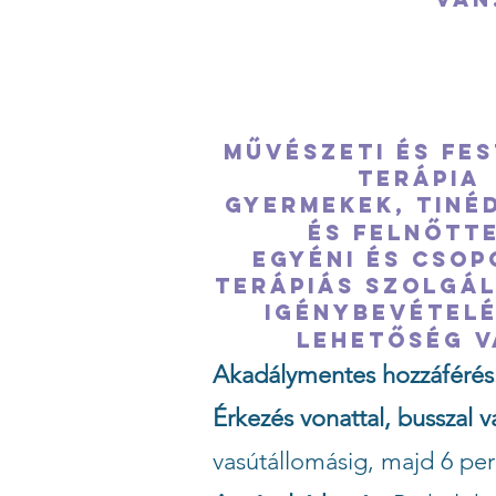
Művészeti és fes
terápia
Gyermekek, tiné
és felnőtte
Egyéni és cso
terápiás szolgá
igénybevételé
lehetőség v
Akadálymentes hozzáférés
Érkezés vonattal, busszal v
vasútállomásig, majd 6 per