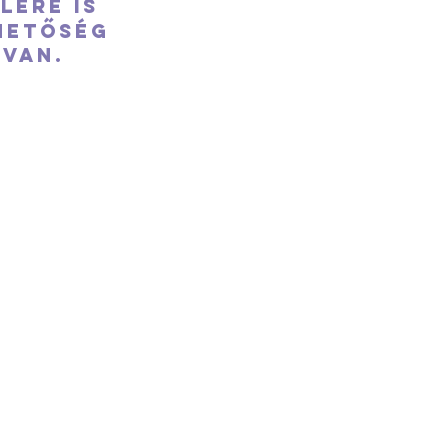
lére is
hetőség
van.