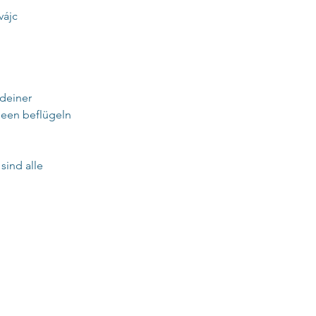
vájc
deiner 
deen beflügeln 
sind alle 