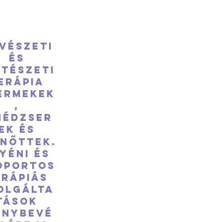
vészeti
és
stészeti
erápia
ermekek
,
nédzser
ek és
lnőttek.
yéni és
oportos
erápiás
olgálta
tások
énybevé