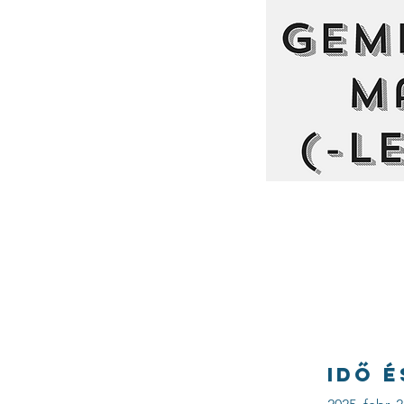
Idő é