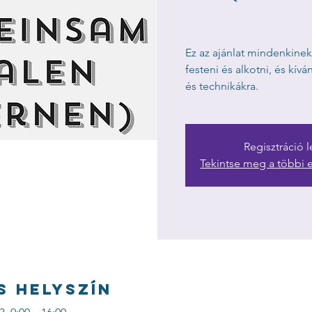
Ez az ajánlat mindenkinek 
festeni és alkotni, és kív
és technikákra.
Regisztráció l
Tekintse meg a többi
s helyszín