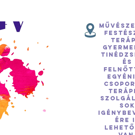
Művésze
festés
teráp
Gyerme
tinédzs
és
felnőt
Egyéni
csopo
teráp
szolgál
so
igénybe
ére 
lehet
van