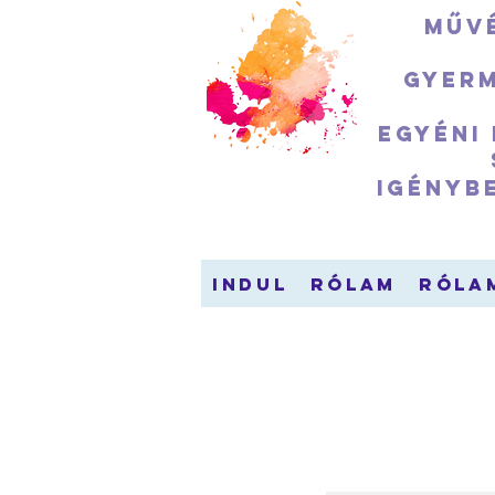
Művé
Gyerm
Egyéni
igényb
indul
Rólam
Róla