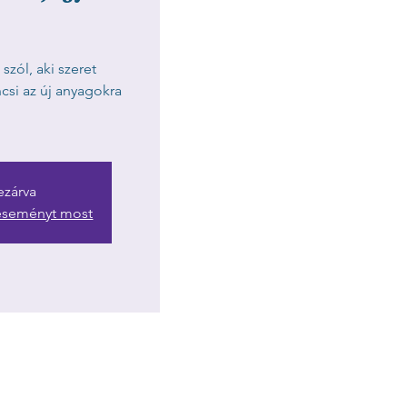
szól, aki szeret
áncsi az új anyagokra
ezárva
 eseményt most