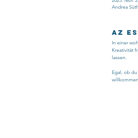
2025. febr. 2
Andrea Süth
Az e
In einer wo
Kreativität 
lassen.
Egal, ob du 
willkommen