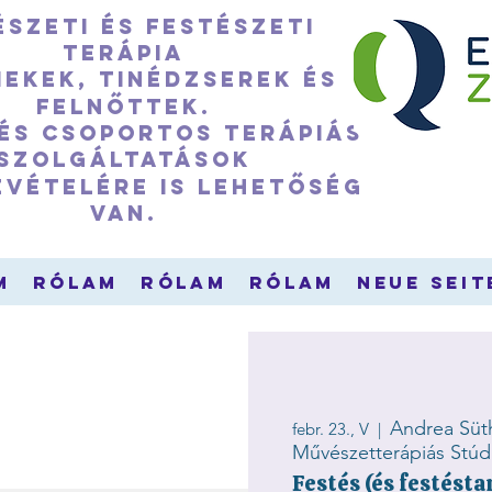
szeti és festészeti
terápia
ekek, tinédzserek és
felnőttek.
 és csoportos terápiás
szolgáltatások
evételére is lehetőség
van.
m
Rólam
Rólam
Rólam
Neue Seit
Andrea Süt
febr. 23., V
  |  
Művészetterápiás Stúd
Festés (és festésta