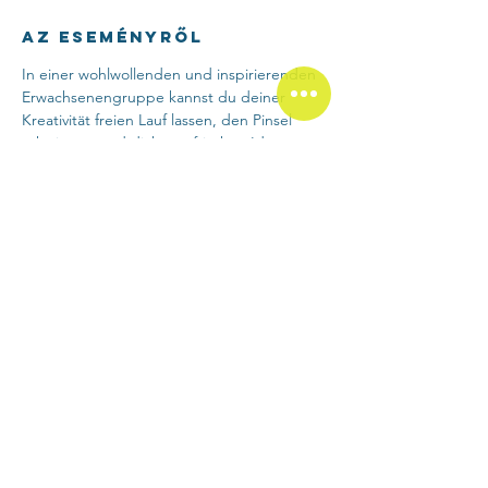
Az eseményről
In einer wohlwollenden und inspirierenden 
Erwachsenengruppe kannst du deiner 
Kreativität freien Lauf lassen, den Pinsel 
schwingen und dich von frischen Ideen 
beflügeln lassen.
Egal, ob du bereits Erfahrung hast oder 
einfach Lust auf etwas Neues – hier sind 
alle willkommen, die Spass am Entdecken 
und Gestalten haben!
Esemény megosztása
Atelier Andea Süth Kunsttherapie
Florhofstr. 13