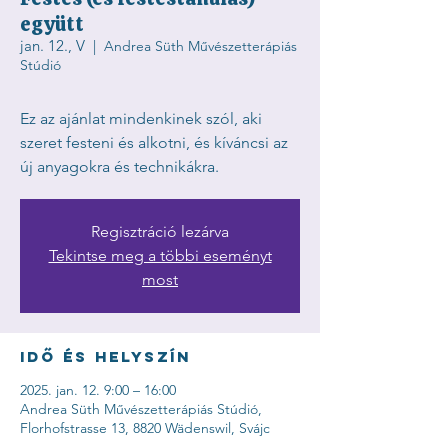
együtt
jan. 12., V
  |  
Andrea Süth Művészetterápiás
Stúdió
Ez az ajánlat mindenkinek szól, aki
szeret festeni és alkotni, és kíváncsi az
új anyagokra és technikákra.
Regisztráció lezárva
Tekintse meg a többi eseményt
most
Idő és helyszín
2025. jan. 12. 9:00 – 16:00
Andrea Süth Művészetterápiás Stúdió,
Florhofstrasse 13, 8820 Wädenswil, Svájc