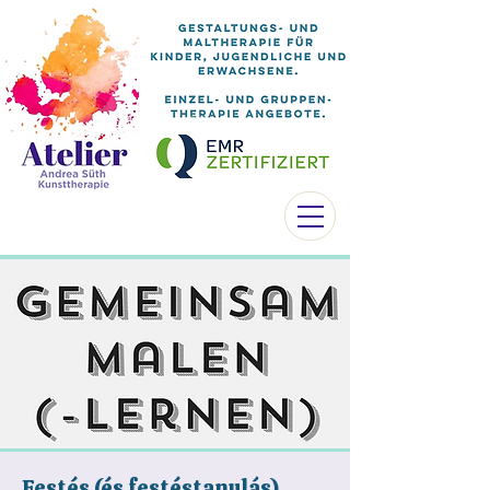
Festés (és festéstanulás)