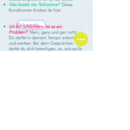
Was kostet die Teilnahme?
Diese
Konditionen findest du hier:
Felhasználási feltételek
Ich bin schüchtern. Ist es ein
Problem?
Nein, ganz und gar nicht.
Du darfst in deinem Tempo ankommen
und werken. Bei dem Gesprächen
darfst du dich beteiligen, so, wie es für
dich stimmig ist. Es ist auch OK, wenn
du mal nichts sagen möchtest. Die
Gruppe bietet dir in einem geschützten
Ramen die Möglichkeit, dich
auszudrücken oder neue Verhaltens-
oder Reaktionsmöglichkeiten
auszuprobieren. Es liegt an dir, wie viel
du von dir Preis gibst.
Wie kann ich mich anmelden?
Nach
eine schriftliche Anfrage lade ich dich
in meine Atelier für eine persönliche
Kennenlerngespräch ein, vorzugsweise
mit eine Elternteil. So hast du die
Möglichkeit das Atelier in aller Ruhe zu