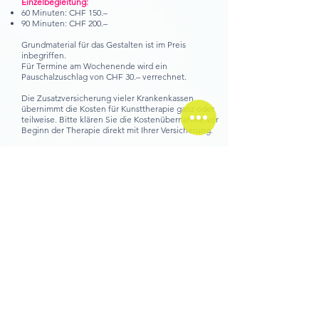
Einzelbegleitung:
60 Minuten: CHF 150.–
90 Minuten: CHF 200.–
Grundmaterial für das Gestalten ist im Preis
inbegriffen.
Für Termine am Wochenende wird ein
Pauschalzuschlag von CHF 30.– verrechnet.
Die Zusatzversicherung vieler Krankenkassen
übernimmt die Kosten für Kunsttherapie ganz oder
teilweise. Bitte klären Sie die Kostenübernahme vor
Beginn der Therapie direkt mit Ihrer Versicherung.
Gruppensetting:
Siehe Ausschreibung.
Ausbildung
Meine Ausbildung zur Kunsttherapeutin absolvierte ich
am iac – Integratives Ausbildungszentrum in Zürich,
einem staatlich anerkannten Ausbildungsinstitut für
Kunsttherapie.
Die Ausbildung dauerte fünf Jahre und umfasste
insgesamt 3466 Ausbildungsstunden. Sie vermittelte