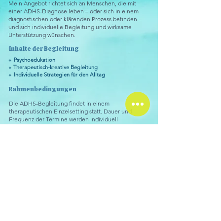
Mein Angebot richtet sich an Menschen, die mit
einer ADHS-Diagnose leben – oder sich in einem
diagnostischen oder klärenden Prozess befinden –
und sich individuelle Begleitung und wirksame
Unterstützung wünschen.​
Inhalte der Begleitung​
Psychoedukation
🔹
Therapeutisch-kreative Begleitung
🔹
Individuelle Strategien für den Alltag
​🔹
Rahmenbedingungen
Die ADHS-Begleitung findet in einem
therapeutischen Einzelsetting statt. Dauer und
Frequenz der Termine werden individuell
abgestimmt. Eine Zusammenarbeit kann sowohl
kurzzeitig (beratend) als auch über einen längeren
Zeitraum erfolgen.
Für Fragen oder ein unverbindliches
Kennenlerngespräch stehe ich gerne zur
Verfügung.
Atelier Andea Süth Kunsttherapie
Florhofstr. 13