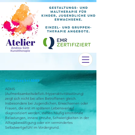
Begleitung bei ADHS
ADHS
(Aufmerksamkeitsdefizit-/Hyperaktivitätsstörung)
zeigt sich nicht bei allen Betroffenen gleich.
Insbesondere bei Jugendlichen, Erwachsenen oder
Frauen, die erst im späteren Lebensverlauf
diagnostiziert werden, stehen häufig emotionale
Belastungen, innere Unruhe, Schwierigkeiten in der
Alltagsbewältigung oder ein vermindertes
Selbstwertgefühl im Vordergrund.