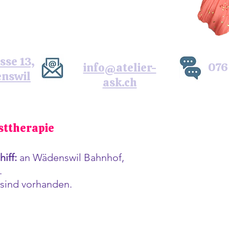
sse 13,
076
info@atelier-
nswil
ask.ch
sttherapie
iff:
an Wädenswil Bahnhof,
.
 sind vorhanden.