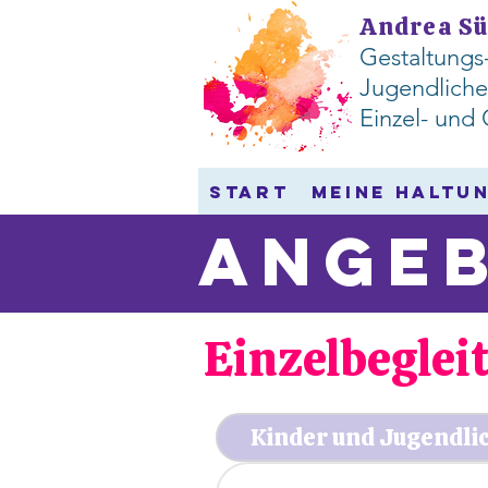
Andrea Sü
Gestaltungs
Jugendliche
​Einzel- un
Start
Meine Haltu
Ange
Einzelbeglei
Kinder und Jugendli