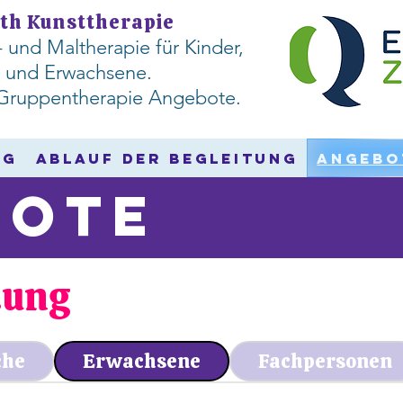
th Kunsttherapie
- und Maltherapie für
Kinder,
 und Erwachsene.
d Gruppentherapie Angebote.
ng
Ablauf der Begleitung
Angebo
bote
tung
che
Erwachsene
Fachpersonen