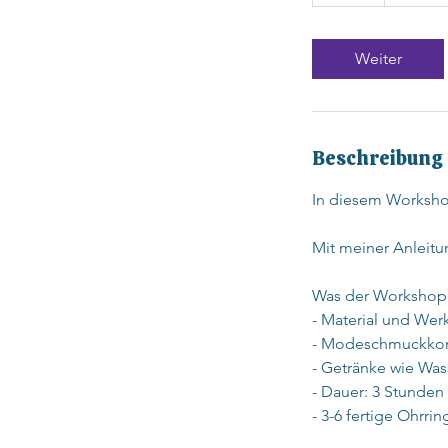
S
t
d
Weiter
.
Beschreibung
In diesem Worksho
Mit meiner Anleit
Was der Workshop 
- Material und We
- Modeschmuckkompo
- Getränke wie Was
- Dauer: 3 Stunden
- 3-6 fertige Ohrr