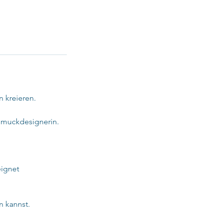
 kreieren.
hmuckdesignerin.
eignet
n kannst.