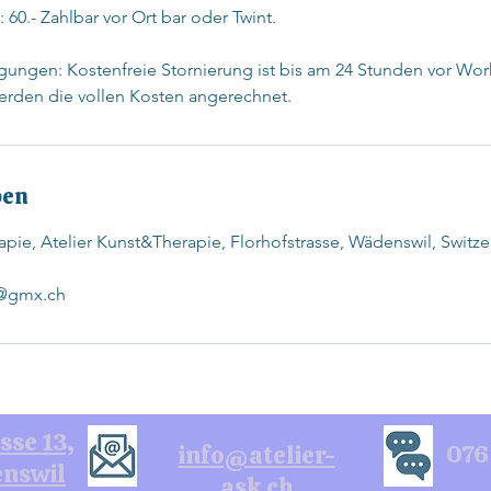
60.- ​Zahlbar vor Ort bar oder Twint.
gungen: Kostenfreie Stornierung ist bis am 24 Stunden vor W
erden die vollen Kosten angerechnet.
ben
apie, Atelier Kunst&Therapie, Florhofstrasse, Wädenswil, Switze
l@gmx.ch
sse 13,
076
info@atelier-
nswil
ask.ch