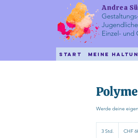
Andrea Sü
Gestaltungs
Jugendliche
​Einzel- un
Start
Meine Haltu
Polyme
Werde deine eige
60
Schweizer
3 Std.
3
CHF 6
Franken