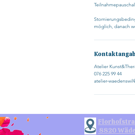
Teilnahmepauschal: 
​Stornierungsbedin
möglich, danach w
Kontaktanga
Atelier Kunst&Ther
076 225 99 44
atelier-waedenswi
Florhofstra
8820 Wäde