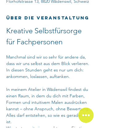
Florhofstrasse 13, 8820 Wädenswil, Schweiz
Über die Veranstaltung
Kreative Selbstfürsorge 
für Fachpersonen
Manchmal sind wir so sehr für andere da, 
dass wir uns selbst aus dem Blick verlieren. 
In diesen Stunden geht es nur um dich: 
ankommen, loslassen, auftanken.
In meinem Atelier in Wädenswil findest du 
einen Raum, in dem du dich mit Farben, 
Formen und intuitivem Malen ausdrücken 
kannst – ohne Anspruch, ohne Bewertung. 
Alles darf entstehen, so wie es gerade da 
ist.
Wir starten mit einem achtsamen Einstieg, 
der dir hilft, im Moment anzukommen. 