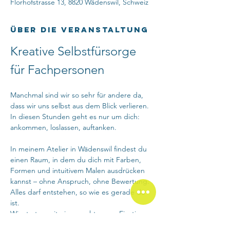
Florhofstrasse 13, 8820 Wädenswil, Schweiz
Über die Veranstaltung
Kreative Selbstfürsorge 
für Fachpersonen
Manchmal sind wir so sehr für andere da, 
dass wir uns selbst aus dem Blick verlieren. 
In diesen Stunden geht es nur um dich: 
ankommen, loslassen, auftanken.
In meinem Atelier in Wädenswil findest du 
einen Raum, in dem du dich mit Farben, 
Formen und intuitivem Malen ausdrücken 
kannst – ohne Anspruch, ohne Bewertung. 
Alles darf entstehen, so wie es gerade da 
ist.
Wir starten mit einem achtsamen Einstieg, 
der dir hilft, im Moment anzukommen. 