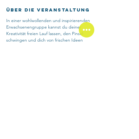
Über die Veranstaltung
In einer wohlwollenden und inspirierenden 
Erwachsenengruppe kannst du deiner 
Kreativität freien Lauf lassen, den Pinsel 
schwingen und dich von frischen Ideen 
beflügeln lassen.
Egal, ob du bereits Erfahrung hast oder 
einfach Lust auf etwas Neues – hier sind 
alle willkommen, die Spass am Entdecken 
und Gestalten haben!
Diese Veranstaltung
teilen
Atelier Andea Süth Kunsttherapie